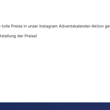
e tolle Preise in unser Instagram Adventskalender-Aktion
tstellung der Preise!
n Königsfurt Urania