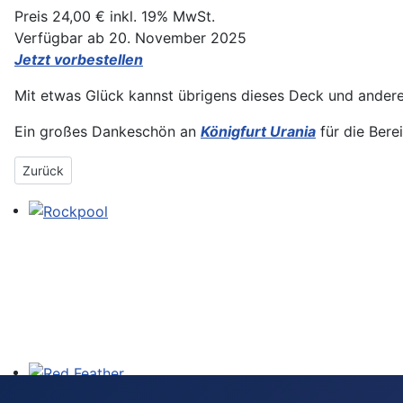
Preis 24,00 € inkl. 19% MwSt.
Verfügbar ab 20. November 2025
Jetzt vorbestellen
Mit etwas Glück kannst übrigens dieses Deck und ander
Ein großes Dankeschön an
Königfurt Urania
für die Berei
Vorheriger Beitrag: Neuheiten Frühling 2026: Soulmirror Tarot vo
Zurück