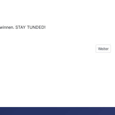
 gewinnen. STAY TUNDED!
Nächster 
Weiter