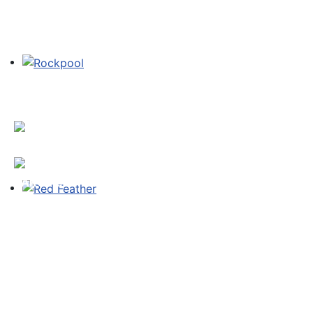
TAROT e.V.
vertreten
durch: S.
ROE
Buchholzer
Telefon:
+49 40
5946 5895