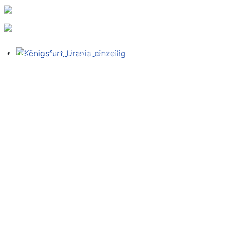
TAROT e.V.
vertreten durch: S. ROE Buchholzer
Telefon: +49 40 5946 5895
E-Mail:
roe@tarotverband.de
Impressum
Datenschutz
Haftungsausschluss
Telefon: +49 40 5946 5895
E-Mail:
roe@tarotverband.de
Youtube